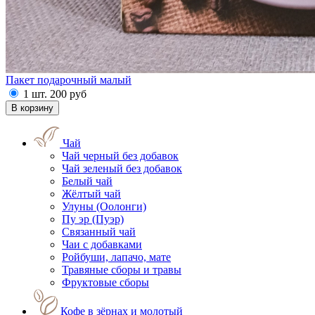
Пакет подарочный малый
1 шт.
200
руб
Чай
Чай черный без добавок
Чай зеленый без добавок
Белый чай
Жёлтый чай
Улуны (Оолонги)
Пу эр (Пуэр)
Связанный чай
Чаи с добавками
Ройбуши, лапачо, мате
Травяные сборы и травы
Фруктовые сборы
Кофе в зёрнах и молотый