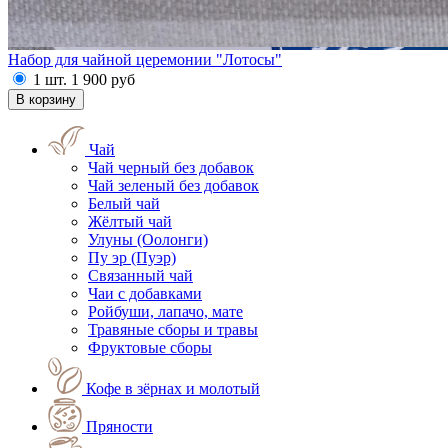
Набор для чайной церемонии "Лотосы"
1 шт.
1 900
руб
Чай
Чай черный без добавок
Чай зеленый без добавок
Белый чай
Жёлтый чай
Улуны (Оолонги)
Пу эр (Пуэр)
Связанный чай
Чаи с добавками
Ройбуши, лапачо, мате
Травяные сборы и травы
Фруктовые сборы
Кофе в зёрнах и молотый
Пряности