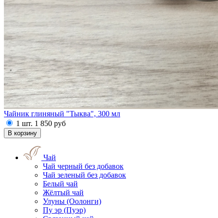
Чайник глиняный "Тыква", 300 мл
1 шт.
1 850
руб
Чай
Чай черный без добавок
Чай зеленый без добавок
Белый чай
Жёлтый чай
Улуны (Оолонги)
Пу эр (Пуэр)