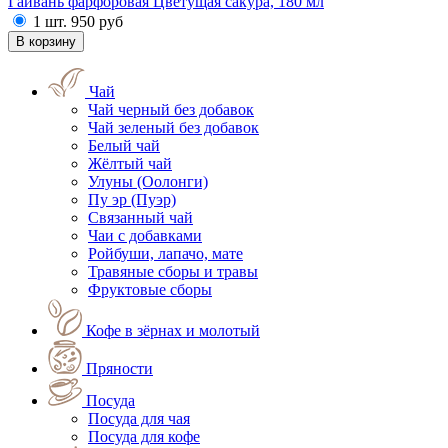
Гайвань фарфоровая Цветущая сакура, 180 мл
1 шт.
950
руб
Чай
Чай черный без добавок
Чай зеленый без добавок
Белый чай
Жёлтый чай
Улуны (Оолонги)
Пу эр (Пуэр)
Связанный чай
Чаи с добавками
Ройбуши, лапачо, мате
Травяные сборы и травы
Фруктовые сборы
Кофе в зёрнах и молотый
Пряности
Посуда
Посуда для чая
Посуда для кофе