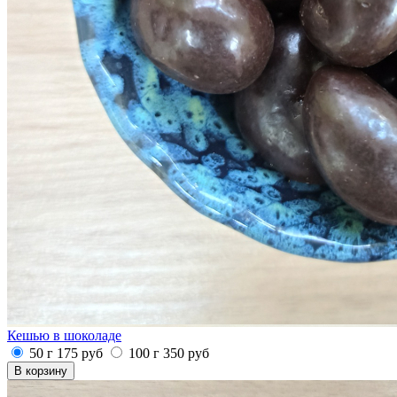
Кешью в шоколаде
50 г
175
руб
100 г
350
руб