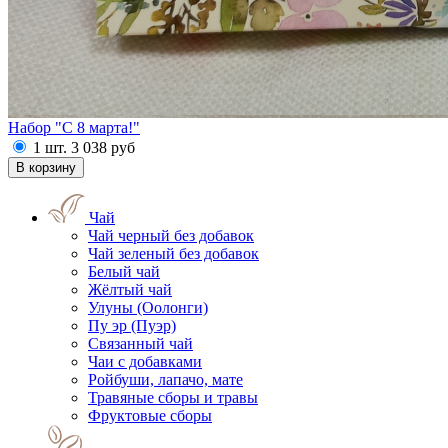
Набор "С 8 марта!"
1 шт.
3 038
руб
Чай
Чай черный без добавок
Чай зеленый без добавок
Белый чай
Жёлтый чай
Улуны (Оолонги)
Пу эр (Пуэр)
Связанный чай
Чаи с добавками
Ройбуши, лапачо, мате
Травяные сборы и травы
Фруктовые сборы