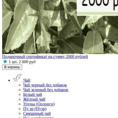
Подарочный сертификат на сумму 2000 рублей
1 шт.
2 000
руб
Чай
Чай черный без добавок
Чай зеленый без добавок
Белый чай
Жёлтый чай
Улуны (Оолонги)
Пу эр (Пуэр)
Связанный чай