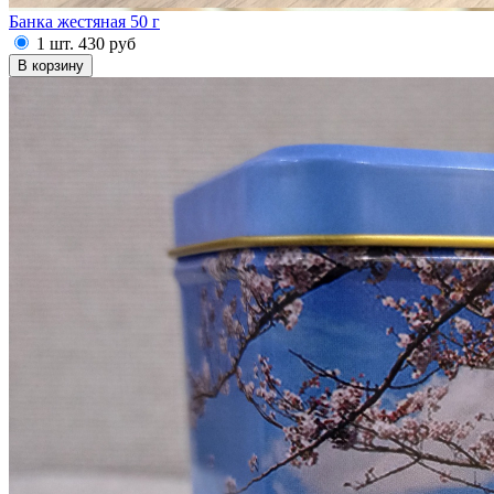
Банка жестяная 50 г
1 шт.
430
руб