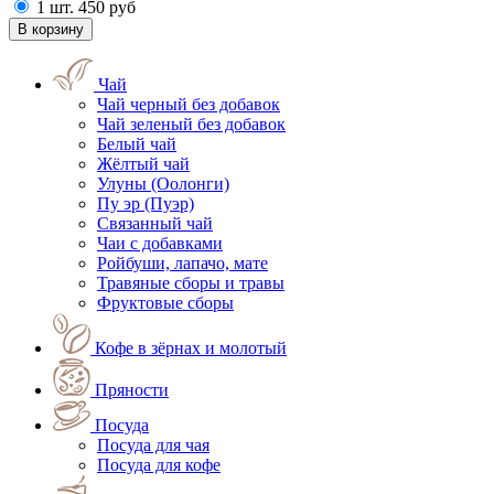
1 шт.
450
руб
Чай
Чай черный без добавок
Чай зеленый без добавок
Белый чай
Жёлтый чай
Улуны (Оолонги)
Пу эр (Пуэр)
Связанный чай
Чаи с добавками
Ройбуши, лапачо, мате
Травяные сборы и травы
Фруктовые сборы
Кофе в зёрнах и молотый
Пряности
Посуда
Посуда для чая
Посуда для кофе