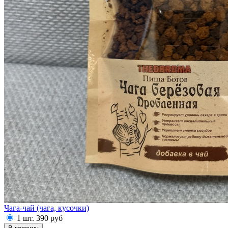
Чага-чай (чага, кусочки)
1 шт.
390
руб