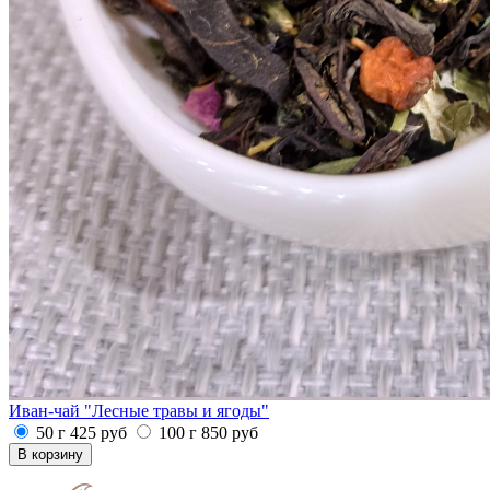
Иван-чай "Лесные травы и ягоды"
50 г
425
руб
100 г
850
руб