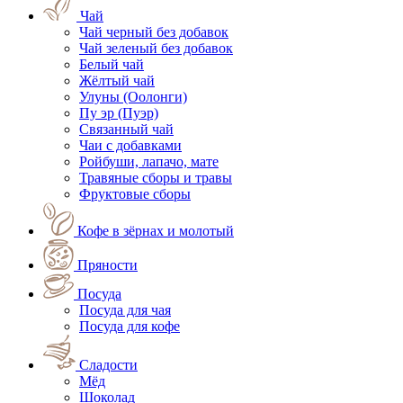
Чай
Чай черный без добавок
Чай зеленый без добавок
Белый чай
Жёлтый чай
Улуны (Оолонги)
Пу эр (Пуэр)
Связанный чай
Чаи с добавками
Ройбуши, лапачо, мате
Травяные сборы и травы
Фруктовые сборы
Кофе в зёрнах и молотый
Пряности
Посуда
Посуда для чая
Посуда для кофе
Сладости
Мёд
Шоколад