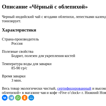
Описание «Чёрный с облепихой»
Черный индийский чай с ягодами облепихи, лепестками календ
тонизирует.
Характеристики
Страна-производитель
Россия
Полезные свойства
Бодрит, полезен для укрепления костей
Температура воды для заварки
85-90 гр/с
Время заварки
3 мин.
Весь товар экологически чистый,
сертифицированный
и высоко
облепихой» в магазине чая и кофе «Five o’clock» г. Нижний Н