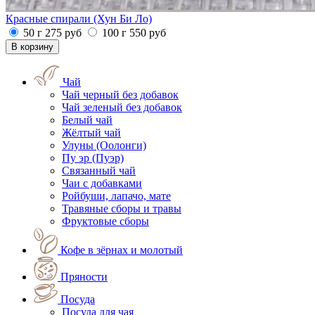
Красные спирали (Хун Би Ло)
50 г
275
руб
100 г
550
руб
Чай
Чай черный без добавок
Чай зеленый без добавок
Белый чай
Жёлтый чай
Улуны (Оолонги)
Пу эр (Пуэр)
Связанный чай
Чаи с добавками
Ройбуши, лапачо, мате
Травяные сборы и травы
Фруктовые сборы
Кофе в зёрнах и молотый
Пряности
Посуда
Посуда для чая