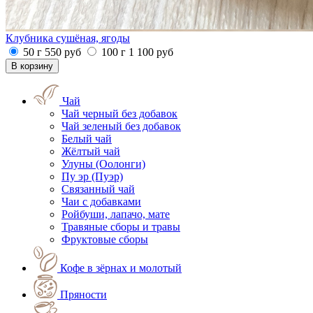
Клубника сушёная, ягоды
50 г
550
руб
100 г
1 100
руб
Чай
Чай черный без добавок
Чай зеленый без добавок
Белый чай
Жёлтый чай
Улуны (Оолонги)
Пу эр (Пуэр)
Связанный чай
Чаи с добавками
Ройбуши, лапачо, мате
Травяные сборы и травы
Фруктовые сборы
Кофе в зёрнах и молотый
Пряности