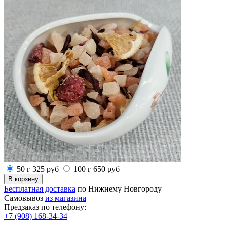
50 г
325
руб
100 г
650
руб
Бесплатная доставка
по Нижнему Новгороду
Самовывоз
из магазина
Предзаказ по телефону:
+7 (908) 168-34-34